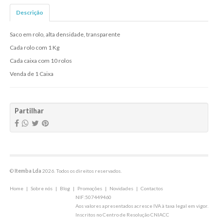
Descrição
Saco em rolo, alta densidade, transparente
Cada rolo com 1 Kg
Cada caixa com 10 rolos
Venda de 1 Caixa
Partilhar
©
Itemba Lda
2026. Todos os direitos reservados.
Home
|
Sobre nós
|
Blog
|
Promoções
|
Novidades
|
Contactos
NIF:507449460
Aos valores apresentados acresce IVA à taxa legal em vigor.
Inscritos no Centro de Resolução CNIACC