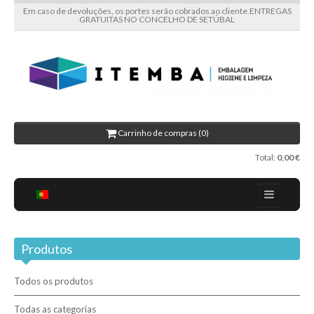
Em caso de devoluções, os portes serão cobrados ao cliente.ENTREGAS
GRATUITAS NO CONCELHO DE SETÚBAL
Carrinho de compras (0)
Total:
0,00 €
Home
Produtos
Sobre nós
Blog
Todos os produtos
Promoções
Todas as categorias