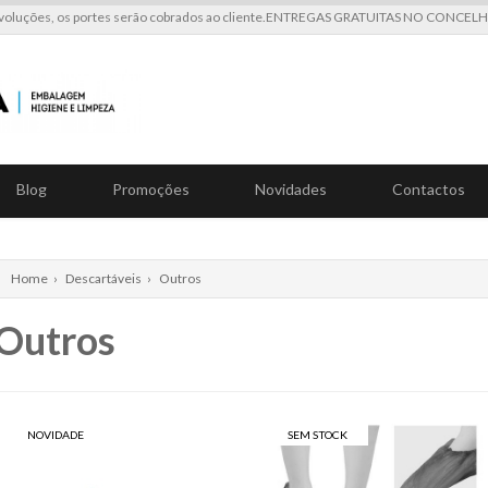
voluções, os portes serão cobrados ao cliente.ENTREGAS GRATUITAS NO CONCE
Blog
Promoções
Novidades
Contactos
Home
›
Descartáveis
›
Outros
Outros
NOVIDADE
SEM STOCK