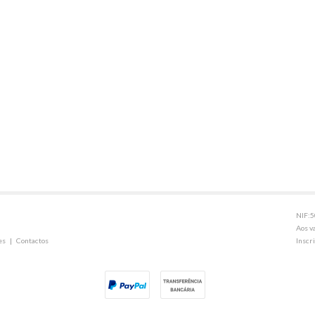
NIF:
Aos v
es
|
Contactos
Inscr