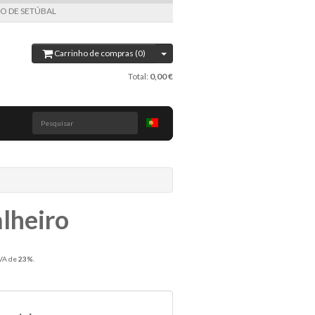
LHO DE SETÚBAL
Carrinho de compras (0)
Total:
0,00 €
Pesquisar
lheiro
IVA de
23%
.