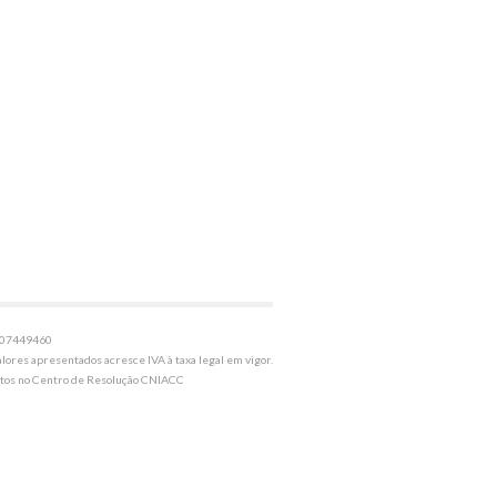
507449460
alores apresentados acresce IVA à taxa legal em vigor.
itos no Centro de Resolução CNIACC