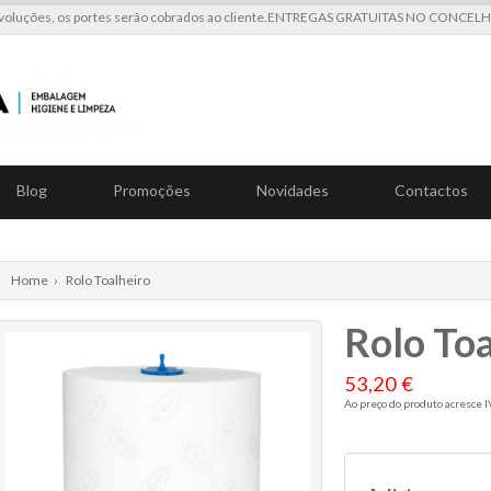
voluções, os portes serão cobrados ao cliente.ENTREGAS GRATUITAS NO CONCE
Blog
Promoções
Novidades
Contactos
Home
›
Rolo Toalheiro
Rolo Toa
53,20 €
Ao preço do produto acresce 