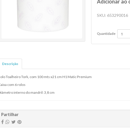
Adicionar ao 
SKU:
653290016
Quantidade
Descrição
olo Toalheiro Tork, com 100 mts x21 cm H1 Matic Premium
aixa com 6 rolos
iâmetro interno do mandril: 3,8 cm
Partilhar