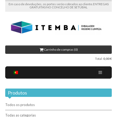
Em caso de devoluções, os portes serão cobrados ao cliente.ENTREGAS
GRATUITAS NO CONCELHO DE SETÚBAL
Carrinho de compras (0)
Total:
0,00 €
Home
Produtos
Sobre nós
Blog
Todos os produtos
Promoções
Todas as categorias