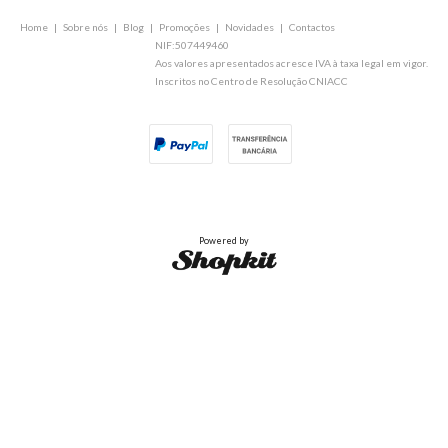
Home
|
Sobre nós
|
Blog
|
Promoções
|
Novidades
|
Contactos
NIF:507449460
Aos valores apresentados acresce IVA à taxa legal em vigor.
Inscritos no Centro de Resolução CNIACC
Powered by